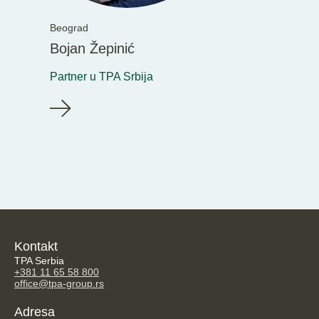
Beograd
Bojan Žepinić
Partner u TPA Srbija
Kontakt
TPA Serbia
+381 11 65 58 800
office@tpa-group.rs
Adresa