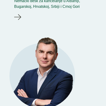
Nemački desk za kancelarije u Albaniji,
Bugarskoj, Hrvatskoj, Srbiji i Crnoj Gori