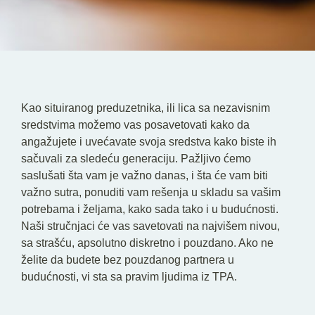
SR
EN
Kao situiranog preduzetnika, ili lica sa nezavisnim
sredstvima možemo vas posavetovati kako da
angažujete i uvećavate svoja sredstva kako biste ih
sačuvali za sledeću generaciju. Pažljivo ćemo
saslušati šta vam je važno danas, i šta će vam biti
važno sutra, ponuditi vam rešenja u skladu sa vašim
potrebama i željama, kako sada tako i u budućnosti.
Naši stručnjaci će vas savetovati na najvišem nivou,
sa strašću, apsolutno diskretno i pouzdano. Ako ne
želite da budete bez pouzdanog partnera u
budućnosti, vi sta sa pravim ljudima iz TPA.