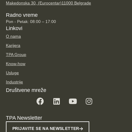
Makedonska 30, (Eurocentar)
11000 Belgrade
Radno vreme
Pon - Petak: 08:00 – 17:00
Linkovi
O nama
Karijera
TPA Group
Know-how
Usluge
Industrije
Društvene mreže
TPA Newsletter
PRIJAVITE SE NA NEWSLETTER