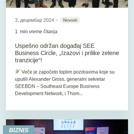
3. децембар 2024
Novosti
1
min vreme čitanja
Uspešno održan događaj SEE
Business Circle, „Izazovi i prilike zelene
tranzicije“!
Veče je započeto toplim pozdravima koje su
uputili Alexander Gross, generalni sekretar
SEEBDN – Southeast Europe Business
Development Network, i Thom...
BIZNIS