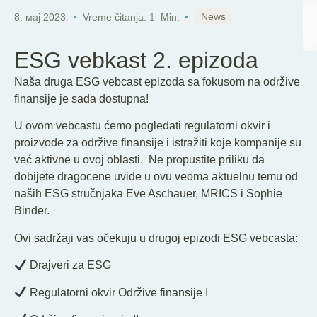
SR
News
8. мај 2023.
Vreme čitanja:
1
Min.
ESG vebkast 2. epizoda
Naša druga ESG vebcast epizoda sa fokusom na održive
finansije je sada dostupna!
U ovom vebcastu ćemo pogledati regulatorni okvir i
proizvode za održive finansije i istražiti koje kompanije su
već aktivne u ovoj oblasti. Ne propustite priliku da
dobijete dragocene uvide u ovu veoma aktuelnu temu od
naših ESG stručnjaka Eve Aschauer, MRICS i Sophie
Binder.
Ovi sadržaji vas očekuju u drugoj epizodi ESG vebcasta:
Drajveri za ESG
Regulatorni okvir Održive finansije I