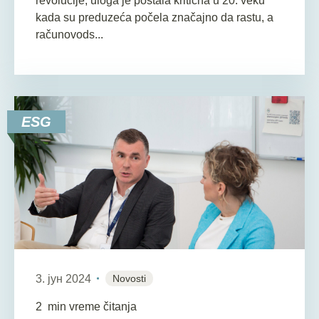
revolucije, uloga je postala kritična u 20. veku
kada su preduzeća počela značajno da rastu, a
računovods...
ESG
3. јун 2024
Novosti
2
min vreme čitanja