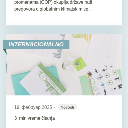
promenama (COP) okuplja države radi
pregovora o globalnim klimatskim sp...
INTERNACIONALNO
19. фебруар 2025
Novosti
3
min vreme čitanja