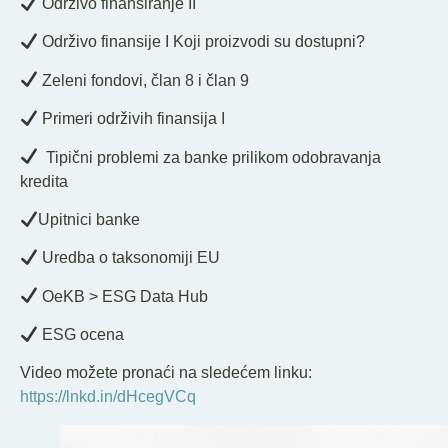
Održivo finansiranje II
Održivo finansije I Koji proizvodi su dostupni?
Zeleni fondovi, član 8 i član 9
Primeri održivih finansija I
Tipični problemi za banke prilikom odobravanja
kredita
Upitnici banke
Uredba o taksonomiji EU
OeKB > ESG Data Hub
ESG ocena
Video možete pronaći na sledećem linku:
https://lnkd.in/dHcegVCq