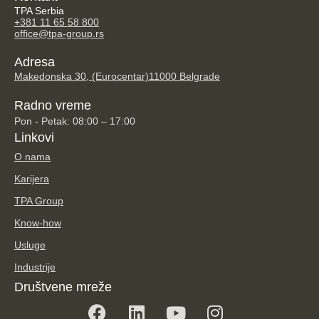
TPA Serbia
+381 11 65 58 800
office@tpa-group.rs
Adresa
Makedonska 30, (Eurocentar)
11000 Belgrade
Radno vreme
Pon - Petak: 08:00 – 17:00
Linkovi
O nama
Karijera
TPA Group
Know-how
Usluge
Industrije
Društvene mreže