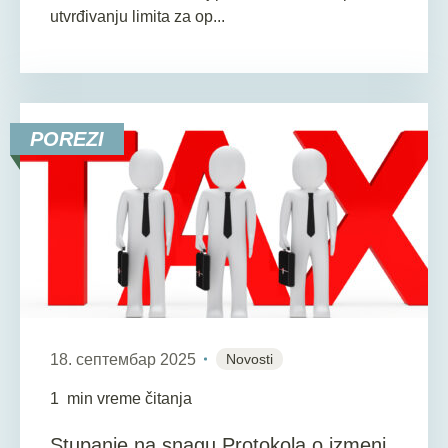
utvrđivanju limita za op...
POREZI
18. септембар 2025
Novosti
1
min vreme čitanja
Stupanje na snagu Protokola o izmeni