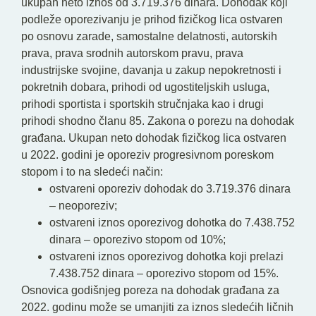
ukupan neto iznos od 3.719.376 dinara. Dohodak koji
podleže oporezivanju je prihod fizičkog lica ostvaren
po osnovu zarade, samostalne delatnosti, autorskih
prava, prava srodnih autorskom pravu, prava
industrijske svojine, davanja u zakup nepokretnosti i
pokretnih dobara, prihodi od ugostiteljskih usluga,
prihodi sportista i sportskih stručnjaka kao i drugi
prihodi shodno članu 85. Zakona o porezu na dohodak
građana. Ukupan neto dohodak fizičkog lica ostvaren
u 2022. godini je oporeziv progresivnom poreskom
stopom i to na sledeći način:
ostvareni oporeziv dohodak do 3.719.376 dinara
– neoporeziv;
ostvareni iznos oporezivog dohotka do 7.438.752
dinara – oporezivo stopom od 10%;
ostvareni iznos oporezivog dohotka koji prelazi
7.438.752 dinara – oporezivo stopom od 15%.
Osnovica godišnjeg poreza na dohodak građana za
2022. godinu može se umanjiti za iznos sledećih ličnih