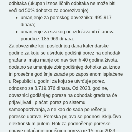
odbitaka (ukupan iznos ličnih odbitaka ne može biti
veći od 50% dohotka za oporezivanje):
umanjenje za poreskog obveznika: 495.917
dinara;
umanjenje za svakog od izdržavanih članova
porodice: 185.969 dinara.
Za obveznike koji poslednjeg dana kalendarske
godine za koju se utvrđuje godišnji porez na dohodak
građana imaju manje od navršenih 40 godina života,
dodatno se umanjuje zbir godišnjeg dohotka za iznos
tri prosečne godišnje zarade po zaposlenom isplaćene
u Republici u godini za koju se utvrđuje porez,
odnosno za 3.719.376 dinara. Od 2023. godine,
obveznici godišnjeg poreza na dohodak građana će
prijavljivati i plaćati porez po sistemu
samooporzivanja, a ne kao do sada po rešenju
poreske uprave. Poreska prijava se podnosi isključivo
elektronskim putem. Rok za podnošenje poreske
prijave i plaćanje godišnjeg poreza je 15. maj 2023.