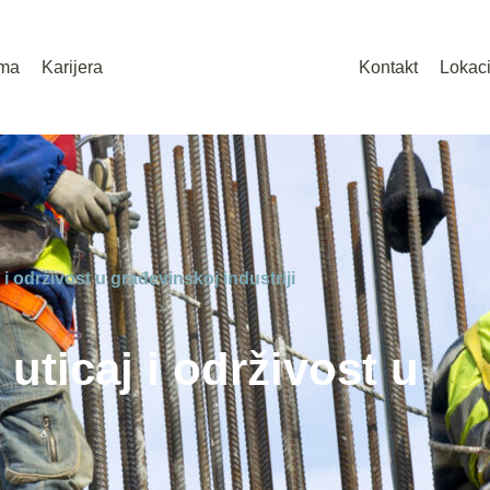
ma
Karijera
Kontakt
Lokaci
 i održivost u građevinskoj industriji
 uticaj i održivost u
i