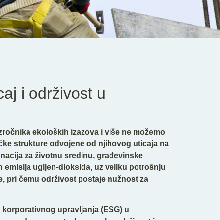
caj i održivost u
zročnika ekoloških izazova i više ne možemo
ičke strukture odvojene od njihovog uticaja na
nacija za životnu sredinu, građevinske
 emisija ugljen-dioksida, uz veliku potrošnju
ne, pri čemu održivost postaje nužnost za
i korporativnog upravljanja (ESG) u