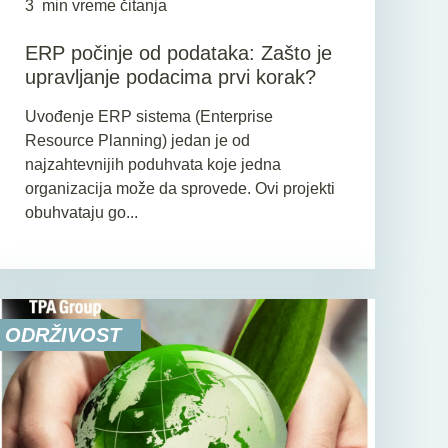
3
min vreme čitanja
ERP počinje od podataka: Zašto je
upravljanje podacima prvi korak?
Uvođenje ERP sistema (Enterprise
Resource Planning) jedan je od
najzahtevnijih poduhvata koje jedna
organizacija može da sprovede. Ovi projekti
obuhvataju go...
ODRŽIVOST