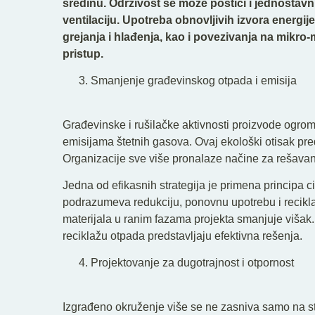
sredinu. Održivost se može postići i jednostav
ventilaciju. Upotreba obnovljivih izvora energi
grejanja i hlađenja, kao i povezivanja na mikro-
pristup.
Smanjenje građevinskog otpada i emisija
Građevinske i rušilačke aktivnosti proizvode ogro
emisijama štetnih gasova. Ovaj ekološki otisak preds
Organizacije sve više pronalaze načine za rešava
Jedna od efikasnih strategija je primena principa c
podrazumeva redukciju, ponovnu upotrebu i recikl
materijala u ranim fazama projekta smanjuje višak.
reciklažu otpada predstavljaju efektivna rešenja.
Projektovanje za dugotrajnost i otpornost
Izgrađeno okruženje više se ne zasniva samo na st