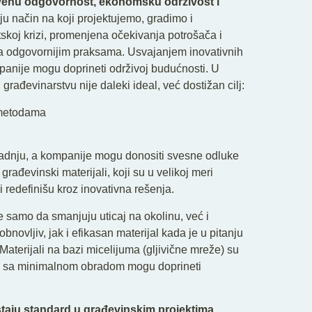
tvenu odgovornost, ekonomsku održivost i
uju način na koji projektujemo, gradimo i
skoj krizi, promenjena očekivanja potrošača i
ka odgovornijim praksama. Usvajanjem inovativnih
anije mogu doprineti održivoj budućnosti. U
građevinarstvu nije daleki ideal, već dostižan cilj:
i metodama
gradnju, a kompanije mogu donositi svesne odluke
građevinski materijali, koji su u velikoj meri
 redefinišu kroz inovativna rešenja.
ne samo da smanjuju uticaj na okolinu, već i
novljiv, jak i efikasan materijal kada je u pitanju
 Materijali na bazi micelijuma (gljivične mreže) su
ali sa minimalnom obradom mogu doprineti
ostaju standard u građevinskim projektima.