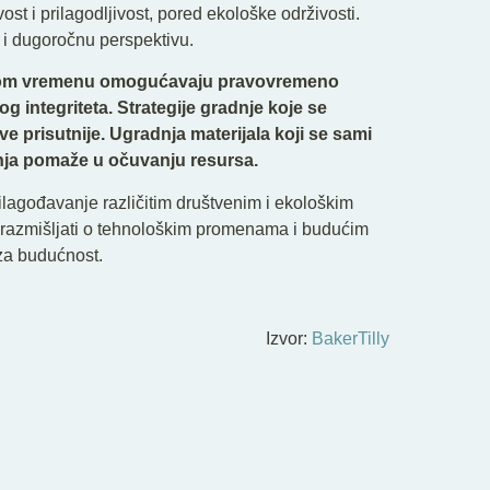
st i prilagodljivost, pored ekološke održivosti.
p i dugoročnu perspektivu.
alnom vremenu omogućavaju pravovremeno
 integriteta. Strategije gradnje koje se
 prisutnije. Ugradnja materijala koji se sami
enja pomaže u očuvanju resursa.
agođavanje različitim društvenim i ekološkim
razmišljati o tehnološkim promenama i budućim
 za budućnost.
Izvor:
BakerTilly