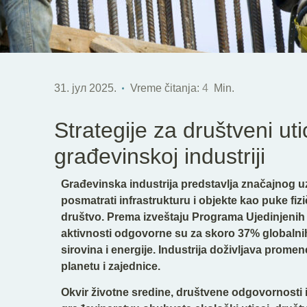
31. јул 2025.
Vreme čitanja:
4
Min.
Strategije za društveni uti
građevinskoj industriji
Građevinska industrija predstavlja značajnog u
posmatrati infrastrukturu i objekte kao puke fiz
društvo. Prema izveštaju Programa Ujedinjenih 
aktivnosti odgovorne su za skoro 37% globalnih
sirovina i energije. Industrija doživljava prome
planetu i zajednice.
Okvir životne sredine, društvene odgovornosti 