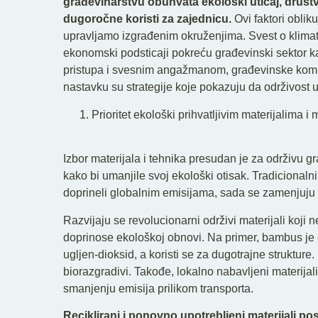
građevinarstvu obuhvata ekološki uticaj, druš
dugoročne koristi za zajednicu.
Ovi faktori oblik
upravljamo izgrađenim okruženjima. Svest o klimat
ekonomski podsticaji pokreću građevinski sektor 
pristupa i svesnim angažmanom, građevinske komp
nastavku su strategije koje pokazuju da održivost u 
Prioritet ekološki prihvatljivim materijalima 
Izbor materijala i tehnika presudan je za održivu 
kako bi umanjile svoj ekološki otisak. Tradicionalni 
doprineli globalnim emisijama, sada se zamenjuju i
Razvijaju se revolucionarni održivi materijali koji 
doprinose ekološkoj obnovi. Na primer, bambus je ob
ugljen-dioksid, a koristi se za dugotrajne strukture.
biorazgradivi. Takođe, lokalno nabavljeni materij
smanjenju emisija prilikom transporta.
Reciklirani i ponovno upotrebljeni materijali p