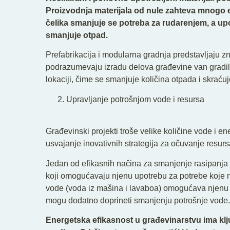
Proizvodnja materijala od nule zahteva mnogo e
čelika smanjuje se potreba za rudarenjem, a up
smanjuje otpad.
Prefabrikacija i modularna gradnja predstavljaju 
podrazumevaju izradu delova građevine van gradilišt
lokaciji, čime se smanjuje količina otpada i skraću
Upravljanje potrošnjom vode i resursa
Građevinski projekti troše velike količine vode i e
usvajanje inovativnih strategija za očuvanje resurs
Jedan od efikasnih načina za smanjenje rasipanja v
koji omogućavaju njenu upotrebu za potrebe koje n
vode (voda iz mašina i lavaboa) omogućava njenu
mogu dodatno doprineti smanjenju potrošnje vode.
Energetska efikasnost u građevinarstvu ima klj