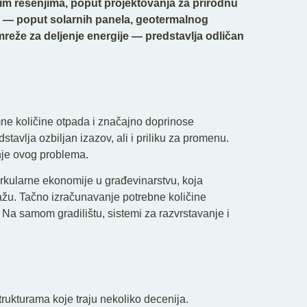
nim rešenjima, poput projektovanja za prirodnu
je — poput solarnih panela, geotermalnog
mreže za deljenje energije — predstavlja odličan
mne količine otpada i značajno doprinose
tavlja ozbiljan izazov, ali i priliku za promenu.
nje ovog problema.
irkularne ekonomije u građevinarstvu, koja
ažu. Tačno izračunavanje potrebne količine
 Na samom gradilištu, sistemi za razvrstavanje i
rukturama koje traju nekoliko decenija.