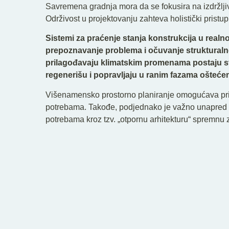
Savremena gradnja mora da se fokusira na izdržljivo
Održivost u projektovanju zahteva holistički pristu
Sistemi za praćenje stanja konstrukcija u re
prepoznavanje problema i očuvanje strukturalnog
prilagođavaju klimatskim promenama postaju sve
regenerišu i popravljaju u ranim fazama ošteć
Višenamensko prostorno planiranje omogućava pril
potrebama. Takođe, podjednako je važno unapred 
potrebama kroz tzv. „otpornu arhitekturu“ spremnu