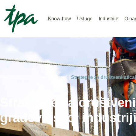
Know-how
Usluge
Industrije
O na
Naslovna |
Know-how |
Novosti |
Strategije za društveni uticaj
Strategije za društveni
građevinskoj industrij