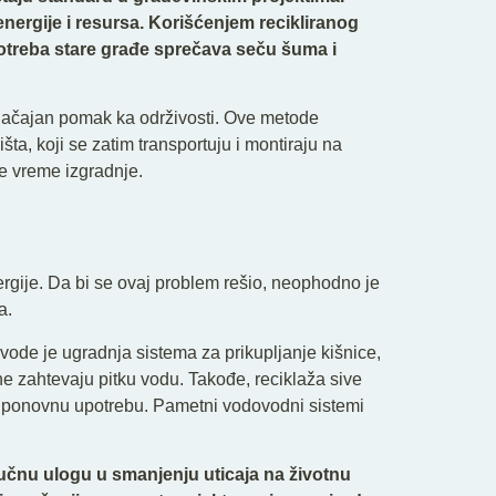
nergije i resursa. Korišćenjem recikliranog
otreba stare građe sprečava seču šuma i
značajan pomak ka održivosti. Ove metode
a, koji se zatim transportuju i montiraju na
je vreme izgradnje.
nergije. Da bi se ovaj problem rešio, neophodno je
a.
ode je ugradnja sistema za prikupljanje kišnice,
e zahtevaju pitku vodu. Takođe, reciklaža sive
 ponovnu upotrebu. Pametni vodovodni sistemi
učnu ulogu u smanjenju uticaja na životnu