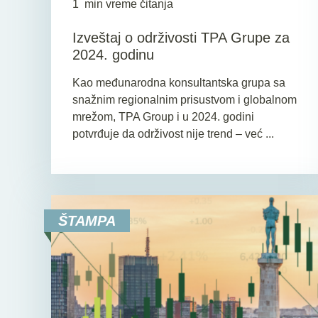
1
min vreme čitanja
Izveštaj o održivosti TPA Grupe za
2024. godinu
Kao međunarodna konsultantska grupa sa
snažnim regionalnim prisustvom i globalnom
mrežom, TPA Group i u 2024. godini
potvrđuje da održivost nije trend – već ...
ŠTAMPA