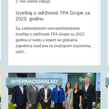
2
min vreme čitanja
Izveštaj o održivosti TPA Grupe za
2023. godinu
Sa zadovoljstvom vam predstavljamo
Izveštaj o održivosti TPA Grupe za 2023.
godinu.U svetu u kojem se globalna
zajednica suočava sa značajnim izazovima,
važn...
INTERNACIONALNO