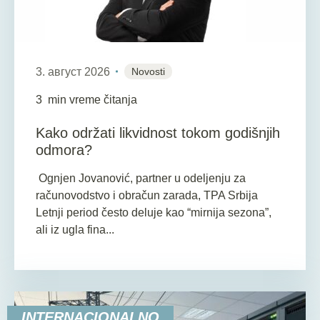
3. август 2026
Novosti
3
min vreme čitanja
Kako održati likvidnost tokom godišnjih
odmora?
Ognjen Jovanović, partner u odeljenju za
računovodstvo i obračun zarada, TPA Srbija
Letnji period često deluje kao “mirnija sezona”,
ali iz ugla fina...
INTERNACIONALNO