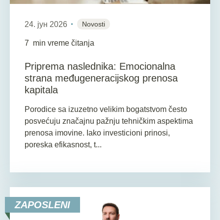
24. јун 2026
Novosti
7
min vreme čitanja
Priprema naslednika: Emocionalna
strana međugeneracijskog prenosa
kapitala
Porodice sa izuzetno velikim bogatstvom često
posvećuju značajnu pažnju tehničkim aspektima
prenosa imovine. Iako investicioni prinosi,
poreska efikasnost, t...
ZAPOSLENI