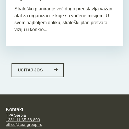
Strateško planiranje već dugo predstavlja važan
alat za organizacije koje su vođene misijom. U
svom najboljem obliku, strateški plan pretvara
viziju u konkre...
UČITAJ JOŠ
Kontakt
TPA Serbia
+381 11 65 58 800
office@tpa-group.rs