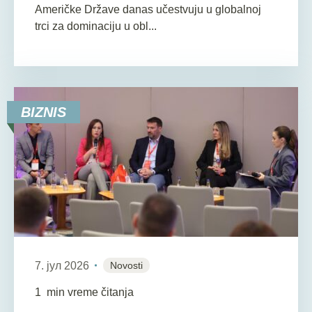
Američke Države danas učestvuju u globalnoj
trci za dominaciju u obl...
BIZNIS
7. јул 2026
Novosti
1
min vreme čitanja