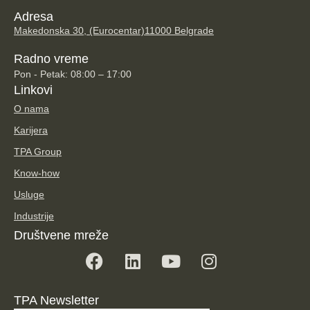
Adresa
Makedonska 30, (Eurocentar)
11000 Belgrade
Radno vreme
Pon - Petak: 08:00 – 17:00
Linkovi
O nama
Karijera
TPA Group
Know-how
Usluge
Industrije
Društvene mreže
TPA Newsletter