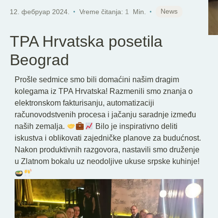
SR
News
12. фебруар 2024.
Vreme čitanja:
1
Min.
TPA Hrvatska posetila
Beograd
Prošle sedmice smo bili domaćini našim dragim
kolegama iz TPA Hrvatska! Razmenili smo znanja o
elektronskom fakturisanju, automatizaciji
računovodstvenih procesa i jačanju saradnje između
naših zemalja.
Bilo je inspirativno deliti
iskustva i oblikovati zajedničke planove za budućnost.
Nakon produktivnih razgovora, nastavili smo druženje
u Zlatnom bokalu uz neodoljive ukuse srpske kuhinje!