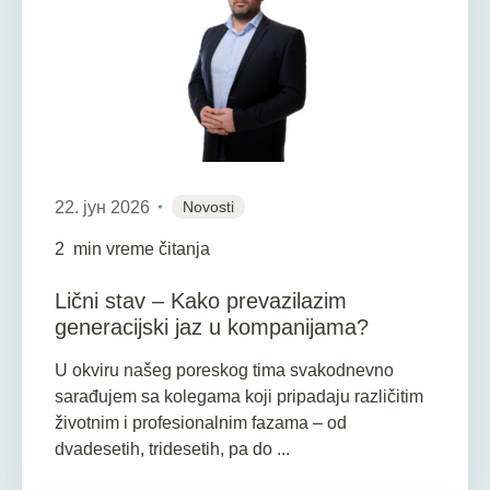
22. јун 2026
Novosti
2
min vreme čitanja
Lični stav – Kako prevazilazim
generacijski jaz u kompanijama?
U okviru našeg poreskog tima svakodnevno
sarađujem sa kolegama koji pripadaju različitim
životnim i profesionalnim fazama – od
dvadesetih, tridesetih, pa do ...