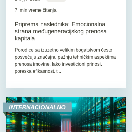
7
min vreme čitanja
Priprema naslednika: Emocionalna
strana međugeneracijskog prenosa
kapitala
Porodice sa izuzetno velikim bogatstvom često
posvećuju značajnu pažnju tehničkim aspektima
prenosa imovine. Iako investicioni prinosi,
poreska efikasnost, t...
INTERNACIONALNO