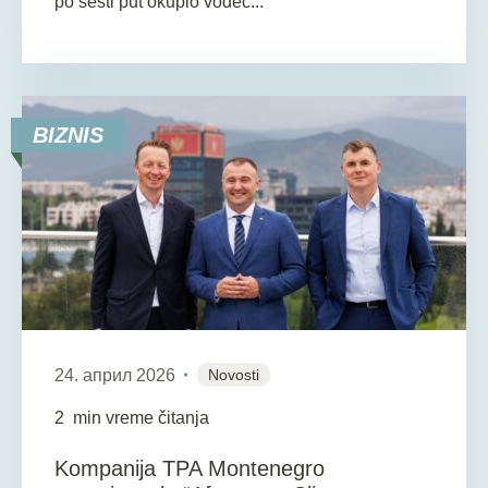
po šesti put okupio vodeć...
BIZNIS
24. април 2026
Novosti
2
min vreme čitanja
Kompanija TPA Montenegro