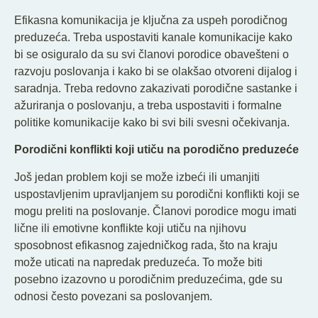
Efikasna komunikacija je ključna za uspeh porodičnog
preduzeća. Treba uspostaviti kanale komunikacije kako
bi se osiguralo da su svi članovi porodice obavešteni o
razvoju poslovanja i kako bi se olakšao otvoreni dijalog i
saradnja. Treba redovno zakazivati porodične sastanke i
ažuriranja o poslovanju, a treba uspostaviti i formalne
politike komunikacije kako bi svi bili svesni očekivanja.
Porodični konflikti koji utiču na porodično preduzeće
Još jedan problem koji se može izbeći ili umanjiti
uspostavljenim upravljanjem su porodični konflikti koji se
mogu preliti na poslovanje. Članovi porodice mogu imati
lične ili emotivne konflikte koji utiču na njihovu
sposobnost efikasnog zajedničkog rada, što na kraju
može uticati na napredak preduzeća. To može biti
posebno izazovno u porodičnim preduzećima, gde su
odnosi često povezani sa poslovanjem.