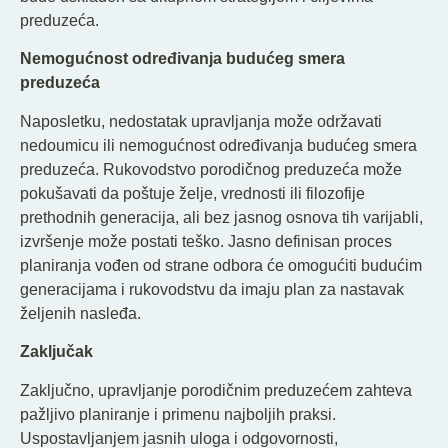
preduzeća.
Nemogućnost određivanja budućeg smera
preduzeća
Naposletku, nedostatak upravljanja može održavati
nedoumicu ili nemogućnost određivanja budućeg smera
preduzeća. Rukovodstvo porodičnog preduzeća može
pokušavati da poštuje želje, vrednosti ili filozofije
prethodnih generacija, ali bez jasnog osnova tih varijabli,
izvršenje može postati teško. Jasno definisan proces
planiranja vođen od strane odbora će omogućiti budućim
generacijama i rukovodstvu da imaju plan za nastavak
željenih nasleđa.
Zaključak
Zaključno, upravljanje porodičnim preduzećem zahteva
pažljivo planiranje i primenu najboljih praksi.
Uspostavljanjem jasnih uloga i odgovornosti,