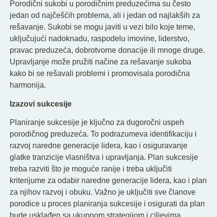
Porodični sukobi u porodičnim preduzećima su često
jedan od najčešćih problema, ali i jedan od najlakših za
rešavanje. Sukobi se mogu javiti u vezi bilo koje teme,
uključujući nadoknadu, raspodelu imovine, liderstvo,
pravac preduzeća, dobrotvorne donacije ili mnoge druge.
Upravljanje može pružiti načine za rešavanje sukoba
kako bi se rešavali problemi i promovisala porodična
harmonija.
Izazovi sukcesije
Planiranje sukcesije je ključno za dugoročni uspeh
porodičnog preduzeća. To podrazumeva identifikaciju i
razvoj naredne generacije lidera, kao i osiguravanje
glatke tranzicije vlasništva i upravljanja. Plan sukcesije
treba razviti što je moguće ranije i treba uključiti
kriterijume za odabir naredne generacije lidera, kao i plan
za njihov razvoj i obuku. Važno je uključiti sve članove
porodice u proces planiranja sukcesije i osigurati da plan
bude usklađen sa ukupnom strategijom i ciljevima