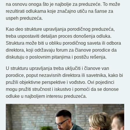
na osnovu onoga što je najbolje za preduzeće. To može
rezultirati odlukama koje značajno utiču na šanse za
uspeh preduzeća.
Kao deo strukture upravljanja porodičnog preduzeća,
treba uspostaviti detaljan proces donošenja odluka.
Struktura može biti u obliku porodičnog saveta ili odbora
direktora, koji održavaju forum za članove porodice da
diskutuju o poslovnim pitanjima i postižu rešenja.
U strukturu upravljanja treba uključiti i članove van
porodice, poput nezavisnih direktora ili savetnika, kako bi
pružili objektivne perspektive i vođstvo. Ovi pojedinci
mogu pružiti stručnost i iskustvo i pomoći da se donose
odluke u najboljem interesu preduzeća.