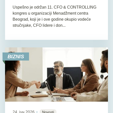
Uspešno je održan 11. CFO & CONTROLLING
kongres u organizaciji Menadžment centra
Beograd, koji je i ove godine okupio vodeće
stručnjake, CFO lidere i don...
BIZNIS
24. јун 2026
Novosti