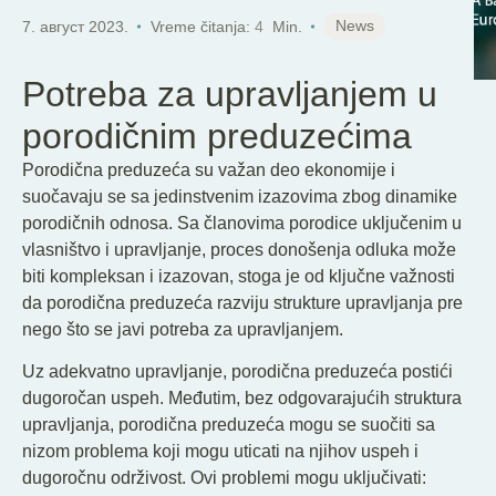
SR
News
7. август 2023.
Vreme čitanja:
4
Min.
Potreba za upravljanjem u
porodičnim preduzećima
Porodična preduzeća su važan deo ekonomije i
suočavaju se sa jedinstvenim izazovima zbog dinamike
porodičnih odnosa. Sa članovima porodice uključenim u
vlasništvo i upravljanje, proces donošenja odluka može
biti kompleksan i izazovan, stoga je od ključne važnosti
da porodična preduzeća razviju strukture upravljanja pre
nego što se javi potreba za upravljanjem.
Uz adekvatno upravljanje, porodična preduzeća postići
dugoročan uspeh. Međutim, bez odgovarajućih struktura
upravljanja, porodična preduzeća mogu se suočiti sa
nizom problema koji mogu uticati na njihov uspeh i
dugoročnu održivost. Ovi problemi mogu uključivati: