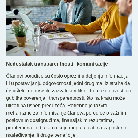
Nedostatak transparentnosti i komunikacije
Članovi porodice su često oprezni u deljenju informacija
ili u postavljanju odgovornosti jedni drugima, iz straha da
će oštetiti odnose ili izazvati konflikte. To može dovesti do
gubitka poverenja i transparentnosti, što na kraju može
uticati na uspeh preduzeća. Potrebno je razviti
mehanizme za informisanje članova porodice o važnim
poslovnim dostignućima, finansijskim rezultatima,
problemima i odlukama koje mogu uticati na zaposlenje,
nasleđivanje ili druge beneficije.