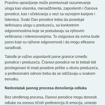
Pravilno upravljanje može promovisati razumevanje
uloga kao vlasnika, menadžmenta, zaposlenih i članova
porodice, kao i očekivanja u vezi sa razvojem karijere i
liderstva. Svaki član porodice treba da poseduje
definisanu ulogu u preduzeću, sa konkretnim
odgovornostima koje se podudaraju sa njihovim
veštinama i interesovanjima. To osigurava da svima bude
jasno koje su njihove odgovornosti i da mogu efikasno
sarađivati.
Takođe je važno uspostaviti jasne granice između
porodice i preduzeća. Članovi porodice ne bi trebali biti
privilegovani ili imati posebne prilike u okviru preduzeća,
a profesionalni odnosi treba da se održavaju u svakom
trenutku.
Nedostatak jasnog procesa donošenja odluka
Bez utvrđenog procesa, članovi porodice mogu donositi
odluke na osnovu ličnih preferencija ili emocija, umesto