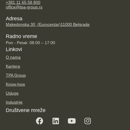
+381 11 65 58 800
office@tpa-group.rs
Adresa
Makedonska 30, (Eurocentar)
11000 Belgrade
Radno vreme
Pon - Petak: 08:00 – 17:00
Linkovi
O nama
Karijera
TPA Group
Know-how
Usluge
Industrije
Društvene mreže