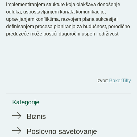
implementiranjem strukture koja olakšava donošenje
odluka, uspostavljanjem kanala komunikacije,
upravljanjem konfliktima, razvojem plana sukcesije i
definisanjem procesa planiranja za budućnost, porodično
preduzeće može postići dugoročni uspeh i održivost.
Izvor:
BakerTilly
Kategorije
Biznis
Poslovno savetovanje