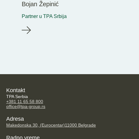
Bojan Žepinić
Partner u TPA Srbija
Kontakt
TPA Serbia
+381 11 65 58 800
office@tpa-group.rs
Adresa
Makedonska 30, (Eurocentar)
11000 Belgrade
Radno vreme