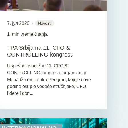
7. јул 2026
Novosti
1
min vreme čitanja
TPA Srbija na 11. CFO &
CONTROLLING kongresu
Uspešno je održan 11. CFO &
CONTROLLING kongres u organizaciji
Menadžment centra Beograd, koji je i ove
godine okupio vodeće stručnjake, CFO
lidere i don...