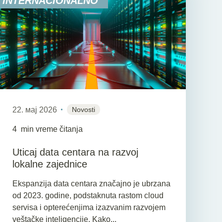
INTERNACIONALNO
22. мај 2026
Novosti
4
min vreme čitanja
Uticaj data centara na razvoj
lokalne zajednice
Ekspanzija data centara značajno je ubrzana
od 2023. godine, podstaknuta rastom cloud
servisa i opterećenjima izazvanim razvojem
veštačke inteligencije. Kako...