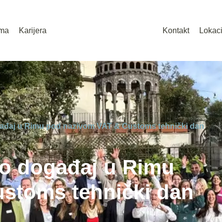
ma
Karijera
Kontakt
Lokaci
gađaj u Rimu pod nazivom VAT & Customs tehnički dan
ao događaj u Rimu
stoms tehnički dan