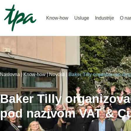
Know-how
Usluge
Industrije
O na
Naslovna |
Know-how |
Novosti |
Baker Tilly organizovao do
Baker Tilly organizov
pod nazivom VAT & Cu