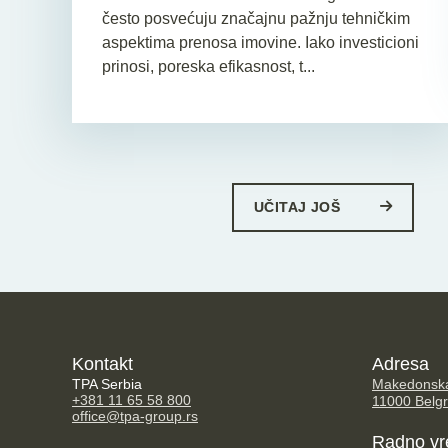
često posvećuju značajnu pažnju tehničkim
aspektima prenosa imovine. Iako investicioni
prinosi, poreska efikasnost, t...
UČITAJ JOŠ
Kontakt
Adresa
TPA Serbia
Makedonska
+381 11 65 58 800
11000 Belg
office@tpa-group.rs
Radno v