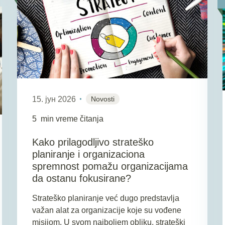
15. јун 2026
Novosti
5
min vreme čitanja
Kako prilagodljivo strateško
planiranje i organizaciona
spremnost pomažu organizacijama
da ostanu fokusirane?
Strateško planiranje već dugo predstavlja
važan alat za organizacije koje su vođene
misijom. U svom najboljem obliku, strateški