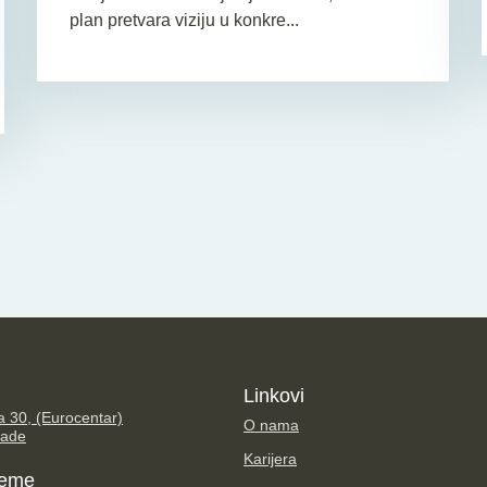
plan pretvara viziju u konkre...
Linkovi
 30, (Eurocentar)
O nama
rade
Karijera
reme