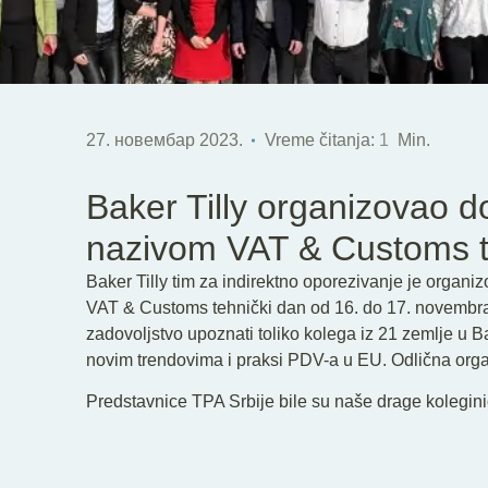
27. новембар 2023.
Vreme čitanja:
1
Min.
Baker Tilly organizovao 
nazivom VAT & Customs t
Baker Tilly tim za indirektno oporezivanje je orga
VAT & Customs tehnički dan od 16. do 17. novembra. O
zadovoljstvo upoznati toliko kolega iz 21 zemlje u Ba
novim trendovima i praksi PDV-a u EU. Odlična org
Predstavnice TPA Srbije bile su naše drage kolegin