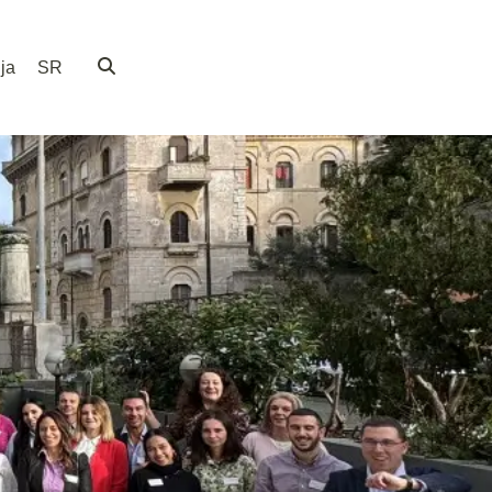
ja
SR