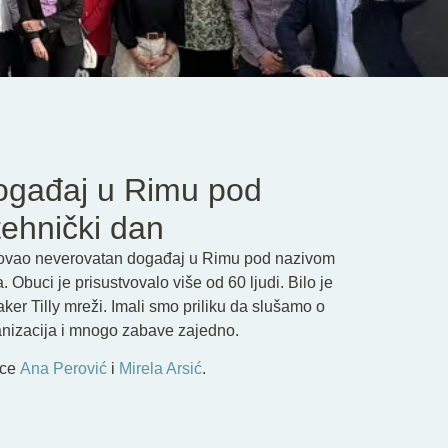
događaj u Rimu pod
ehnički dan
nizovao neverovatan događaj u Rimu pod nazivom
buci je prisustvovalo više od 60 ljudi. Bilo je
ker Tilly mreži. Imali smo priliku da slušamo o
anizacija i mnogo zabave zajedno.
ice
Ana Perović
i
Mirela Arsić
.