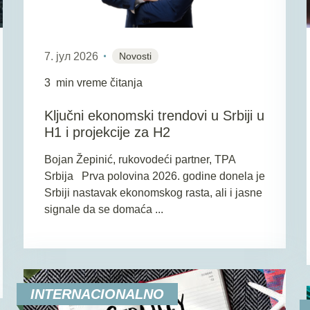
7. јул 2026
Novosti
3
min vreme čitanja
Ključni ekonomski trendovi u Srbiji u
H1 i projekcije za H2
Bojan Žepinić, rukovodeći partner, TPA
Srbija Prva polovina 2026. godine donela je
Srbiji nastavak ekonomskog rasta, ali i jasne
signale da se domaća ...
INTERNACIONALNO