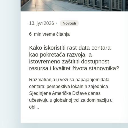
13. јул 2026
Novosti
6
min vreme čitanja
Kako iskoristiti rast data centara
kao pokretača razvoja, a
istovremeno zaštititi dostupnost
resursa i kvalitet života stanovnika?
Razmatranja u vezi sa napajanjem data
centara: perspektiva lokalnih zajednica
Sjedinjene Američke Države danas
učestvuju u globalnoj trci za dominaciju u
obl...