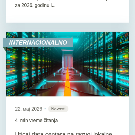
za 2026. godinu i...
INTERNACIONALNO
22. мај 2026
Novosti
4
min vreme čitanja
Uticaj data centara na razvoj lokalne