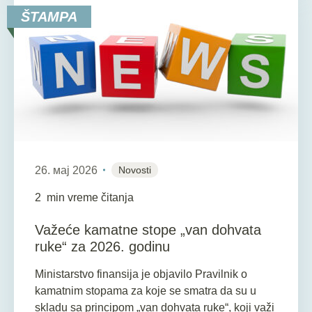
ŠTAMPA
26. мај 2026
Novosti
2
min vreme čitanja
Važeće kamatne stope „van dohvata
ruke“ za 2026. godinu
Ministarstvo finansija je objavilo Pravilnik o
kamatnim stopama za koje se smatra da su u
skladu sa principom „van dohvata ruke“, koji važi