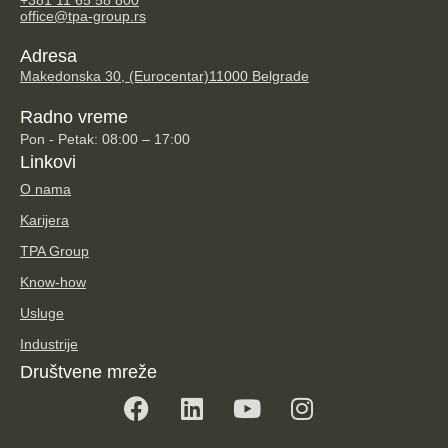
office@tpa-group.rs
Adresa
Makedonska 30, (Eurocentar)
11000 Belgrade
Radno vreme
Pon - Petak: 08:00 – 17:00
Linkovi
O nama
Karijera
TPA Group
Know-how
Usluge
Industrije
Društvene mreže