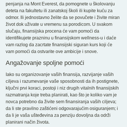
penjanja na Mont Everest, da pomognete u školovanju
deteta na fakultetu ili zanatskoj školi ili kupite kuću za
odmor. Ili jednostavno želite da se povučete i živite miran
život dok uživate u vremenu sa porodicom. U svakom
slučaju, finansijska procena će vam pomoći da
identifikujete prazninu u finansijskom wellness-u i daće
vam razlog da zacrtate finansijski siguran kurs koji će
vam pomoći da ostvarite ove ambicije i snove.
Angažovanje spoljne pomoći
Iako su organizovanje vaših finansija, razvijanje vaših
ciljeva i razumevanje vaše sposobnosti da ih postignete,
ključni prvi koraci, postoji i niz drugih vitalnih finansijskih
razmatranja koje treba planirati, kao što je koliko vam je
novca potrebno da živite sem finansiranja vaših ciljeva;
da li ste pravilno zaštićeni odgovarajućim osiguranjem; i
da li je vaša ušteđevina za penziju dovoljna da održi
planirani način života.