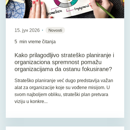
15. јун 2026
Novosti
5
min vreme čitanja
Kako prilagodljivo strateško planiranje i
organizaciona spremnost pomažu
organizacijama da ostanu fokusirane?
Strateško planiranje već dugo predstavlja važan
alat za organizacije koje su vođene misijom. U
svom najboljem obliku, strateški plan pretvara
viziju u konkre...