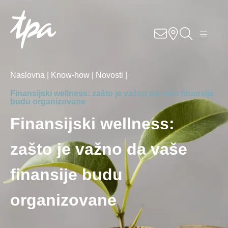
O nama
Karijera
Naslovna |
Know-how |
Novosti |
Kontakt
Finansijski wellness: zašto je važno da vaše finansije
budu organizovane
Know-how
Finansijski wellness:
zašto je važno da vaše
Usluge
finansije budu
Industrije
organizovane
Lokacije