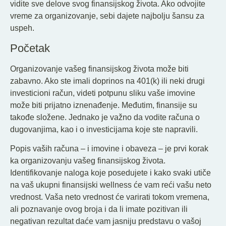
vidite sve delove svog finansijskog života. Ako odvojite
vreme za organizovanje, sebi dajete najbolju šansu za
uspeh.
Početak
Organizovanje vašeg finansijskog života može biti
zabavno. Ako ste imali doprinos na 401(k) ili neki drugi
investicioni račun, videti potpunu sliku vaše imovine
može biti prijatno iznenađenje. Međutim, finansije su
takođe složene. Jednako je važno da vodite računa o
dugovanjima, kao i o investicijama koje ste napravili.
Popis vaših računa – i imovine i obaveza – je prvi korak
ka organizovanju vašeg finansijskog života.
Identifikovanje naloga koje posedujete i kako svaki utiče
na vaš ukupni finansijski wellness će vam reći vašu neto
vrednost. Vaša neto vrednost će varirati tokom vremena,
ali poznavanje ovog broja i da li imate pozitivan ili
negativan rezultat daće vam jasniju predstavu o vašoj