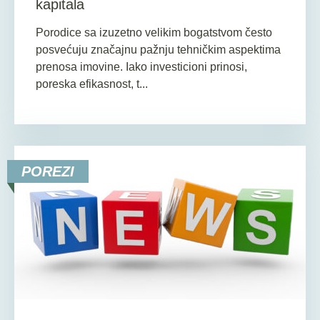
kapitala
Porodice sa izuzetno velikim bogatstvom često
posvećuju značajnu pažnju tehničkim aspektima
prenosa imovine. Iako investicioni prinosi,
poreska efikasnost, t...
POREZI