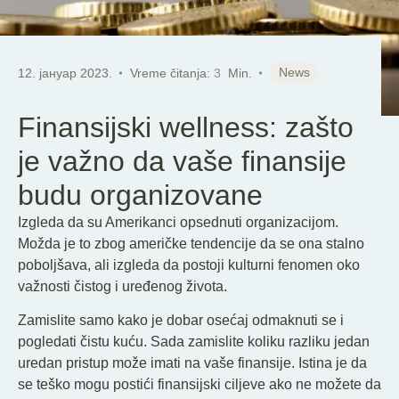
SR
News
12. јануар 2023.
Vreme čitanja:
3
Min.
Finansijski wellness: zašto
je važno da vaše finansije
budu organizovane
Izgleda da su Amerikanci opsednuti organizacijom.
Možda je to zbog američke tendencije da se ona stalno
poboljšava, ali izgleda da postoji kulturni fenomen oko
važnosti čistog i uređenog života.
Zamislite samo kako je dobar osećaj odmaknuti se i
pogledati čistu kuću. Sada zamislite koliku razliku jedan
uredan pristup može imati na vaše finansije. Istina je da
se teško mogu postići finansijski ciljeve ako ne možete da