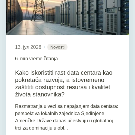
13. јул 2026
Novosti
6
min vreme čitanja
Kako iskoristiti rast data centara kao
pokretača razvoja, a istovremeno
zaštititi dostupnost resursa i kvalitet
života stanovnika?
Razmatranja u vezi sa napajanjem data centara:
perspektiva lokalnih zajednica Sjedinjene
Američke Države danas učestvuju u globalnoj
trci za dominaciju u obl...