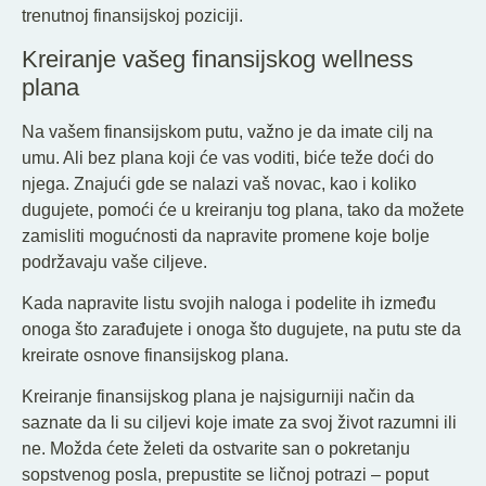
trenutnoj finansijskoj poziciji.
Kreiranje vašeg finansijskog wellness
plana
Na vašem finansijskom putu, važno je da imate cilj na
umu. Ali bez plana koji će vas voditi, biće teže doći do
njega. Znajući gde se nalazi vaš novac, kao i koliko
dugujete, pomoći će u kreiranju tog plana, tako da možete
zamisliti mogućnosti da napravite promene koje bolje
podržavaju vaše ciljeve.
Kada napravite listu svojih naloga i podelite ih između
onoga što zarađujete i onoga što dugujete, na putu ste da
kreirate osnove finansijskog plana.
Kreiranje finansijskog plana je najsigurniji način da
saznate da li su ciljevi koje imate za svoj život razumni ili
ne. Možda ćete želeti da ostvarite san o pokretanju
sopstvenog posla, prepustite se ličnoj potrazi – poput